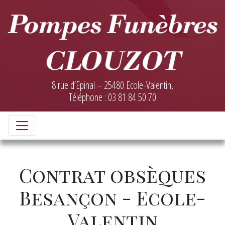
8 rue d’Epinal – 25480 Ecole-Valentin,
Téléphone : 03 81 84 50 70
Contrat obsèques
Besançon - Ecole-
Valentin